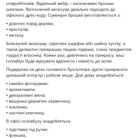
співробітників. Відмінний вибір – ексклюзивні брошки-
шпильки. Витончений аксесуар ідеально підходить до
офісного дрес-коду. Сувенірні брошки виготовляються з:
• дорогих порід дерева;
• кристалів;
• металу.
Блискучий аксесуар, скріплює шарфик або шийну хустку, а
також делікатно прикрашає лацкан піджака, стане предметом
гордості власниці. Кожен раз, дивлячись на прикрасу, ваш
головбух буде відчувати вдячність і ніжність до колег.
Подарунки на день головного бухгалтера здатні прикрасити
домашній інтер'єр і робоче місце. Для дому знадобляться:
• сімейні фоторамки;
• аромалампи;
• декоративні віяла;
• вишукані дерев'яні серветниці;
• альтанка;
• настінні ключниці.
В офісі головбуху знадобляться:
• підставка під ручки;
• флешка;