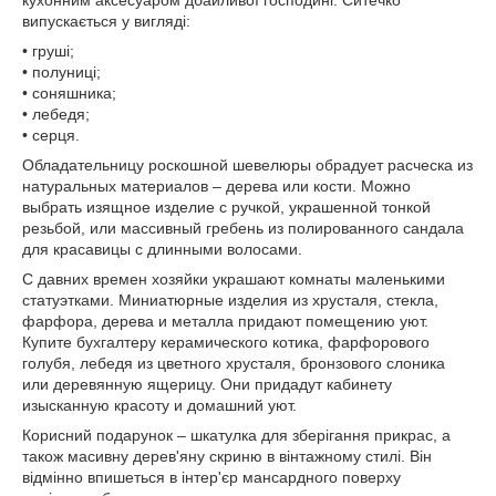
кухонним аксесуаром дбайливої господині. Ситечко
випускається у вигляді:
• груші;
• полуниці;
• соняшника;
• лебедя;
• серця.
Обладательницу роскошной шевелюры обрадует расческа из
натуральных материалов – дерева или кости. Можно
выбрать изящное изделие с ручкой, украшенной тонкой
резьбой, или массивный гребень из полированного сандала
для красавицы с длинными волосами.
С давних времен хозяйки украшают комнаты маленькими
статуэтками. Миниатюрные изделия из хрусталя, стекла,
фарфора, дерева и металла придают помещению уют.
Купите бухгалтеру керамического котика, фарфорового
голубя, лебедя из цветного хрусталя, бронзового слоника
или деревянную ящерицу. Они придадут кабинету
изысканную красоту и домашний уют.
Корисний подарунок – шкатулка для зберігання прикрас, а
також масивну дерев'яну скриню в вінтажному стилі. Він
відмінно впишеться в інтер'єр мансардного поверху