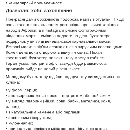
• канцелярські приналежності.
Дозвілля, хобі, захоплення
Прекрасні дами обожнюють подорожі, навіть віртуальні. Якщо
ваша колега з захопленням розповідає про звичаї корінних
народів Африки, а її Instagram рясніє фотографіями
південних морів – сміливо подаєте на день бухгалтера
подарунок у вигляді венеціанської карнавальної маски.
Яскраві маски з пір'ям асоціюються з вируючим веселощами.
Кожен день вони створюють відчуття свята. Нехай
креативний бухгалтер повісить таку маску в кабінеті.
Гарантуємо, настрій в офісі завжди буде радісною, а
продукція вийде на новий рівень якості.
Молодому бухгалтеру підійде подарунок у вигляді стильного
кулона:
• у формі серця;
• з кольоровою мініатюрою – портретом або пейзажем;
• у вигляді тварини (кішки, сови, бабки, метелики, коня,
оленя);
• з натуральним каменем або перлами;
• з квітковим візерунком;
• кулон-напис;
• оригінальна підвіска з мініатюрною фігуркою ключа,