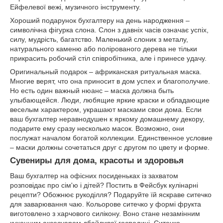
Ейфелевої вежі, музичного інструменту.
Хороший подарунок бухгалтеру на день народження –
символічна фігурка слона. Слон з давніх часів означає успіх,
силу, мудрість, багатство. Маленький слоник з металу,
натурального каменю або полірованого дерева не тільки
прикрасить робочий стіл співробітника, але і принесе удачу.
Оригинальный подарок – африканская ритуальная маска.
Многие верят, что она приносит в дом успех и благополучие.
Но есть один важный нюанс – маска должна быть
улыбающейся. Люди, любящие яркие краски и обладающие
веселым характером, украшают масками свои дома. Если
ваш бухгалтер неравнодушен к яркому домашнему декору,
подарите ему сразу несколько масок. Возможно, они
послужат началом богатой коллекции. Единственное условие
– маски должны сочетаться друг с другом по цвету и форме.
Сувениры для дома, красоты и здоровья
Ваш бухгалтер на офісних посиденьках із захватом
розповідає про сім'ю і дітей? Постить в Фейсбук кулінарні
рецепти? Обожнює рукоділля? Подаруйте їй яскраве ситечко
для заварювання чаю. Кольорове ситечко у формі фрукта
виготовлено з харчового силікону. Воно стане незамінним