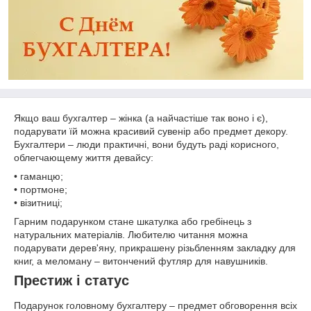
Якщо ваш бухгалтер – жінка (а найчастіше так воно і є),
подарувати їй можна красивий сувенір або предмет декору.
Бухгалтери – люди практичні, вони будуть раді корисного,
облегчающему життя девайсу:
• гаманцю;
• портмоне;
• візитниці;
Гарним подарунком стане шкатулка або гребінець з
натуральних матеріалів. Любителю читання можна
подарувати дерев'яну, прикрашену різьбленням закладку для
книг, а меломану – витончений футляр для навушників.
Престиж і статус
Подарунок головному бухгалтеру – предмет обговорення всіх