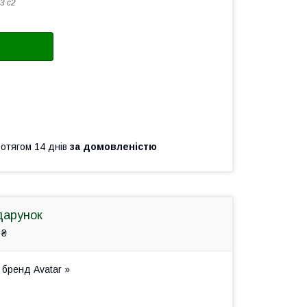
3 c2
ротягом 14 днів
за домовленістю
дарунок
 ₴
 бренд Avatar »