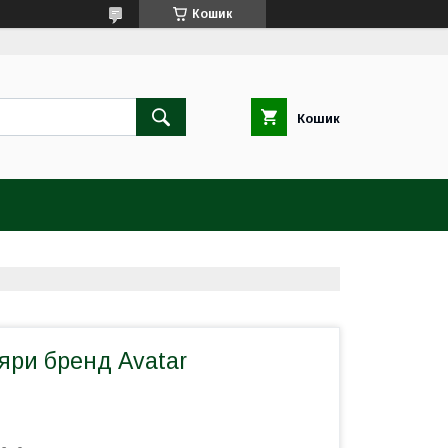
Кошик
Кошик
яри бренд Avatar