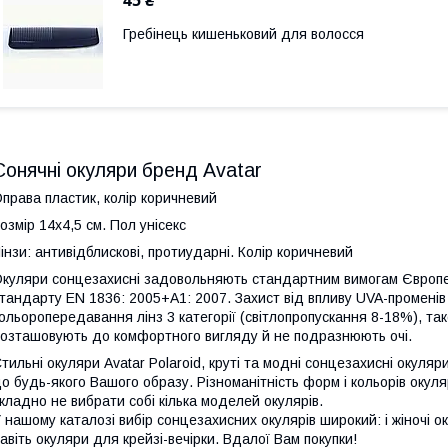
Гребінець кишеньковий для волосся
Сонячні окуляри бренд Avatar
права пластик, колір коричневий
озмір 14х4,5 см. Пол унісекс
інзи: антивідблискові, протиударні. Колір коричневий
куляри сонцезахисні задовольняють стандартним вимогам Європей
тандарту EN 1836: 2005+А1: 2007. Захист від впливу UVA-променів 
ольоропередавання лінз 3 категорії (світлопропускання 8-18%), та
озташовують до комфортного вигляду й не подразнюють очі.
тильні окуляри Avatar Polaroid, круті та модні сонцезахисні окуляри
о будь-якого Вашого образу. Різноманітність форм і кольорів окуля
кладно не вибрати собі кілька моделей окулярів.
 нашому каталозі вибір сонцезахисних окулярів широкий: і жіночі окуляр
авіть окуляри для крейзі-вечірки. Вдалої Вам покупки!