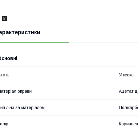
арактеристики
Основні
тать
Унісекс
атеріал оправи
Ацетат 
ип лінз за матеріалом
Полікарб
олір
Коричне