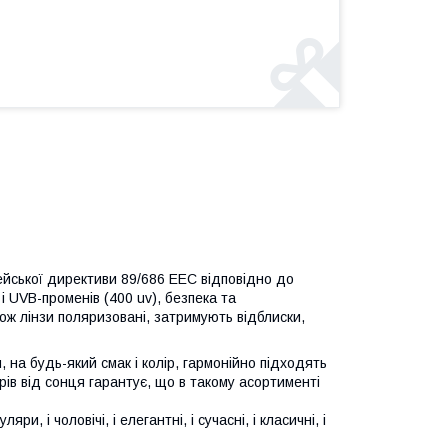
ської директиви 89/686 ЕЕС відповідно до
і UVB-променів (400 uv), безпека та
кож лінзи поляризовані, затримують відблиски,
, на будь-який смак і колір, гармонійно підходять
рів від сонця гарантує, що в такому асортименті
и, і чоловічі, і елегантні, і сучасні, і класичні, і