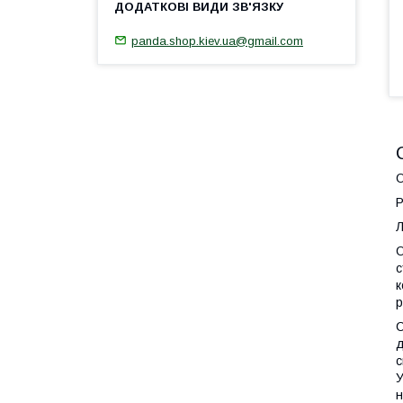
panda.shop.kiev.ua@gmail.com
О
Р
Л
О
с
к
р
С
д
с
У
н