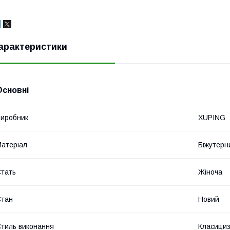
арактеристики
Основні
иробник
XUPING
атеріал
Біжутерн
тать
Жіноча
Стан
Новий
тиль виконання
Класици