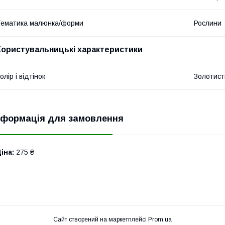
ематика малюнка/форми
Рослини
Користувальницькі характеристики
олір і відтінок
Золотист
нформація для замовлення
іна:
275 ₴
Сайт створений на маркетплейсі
Prom.ua