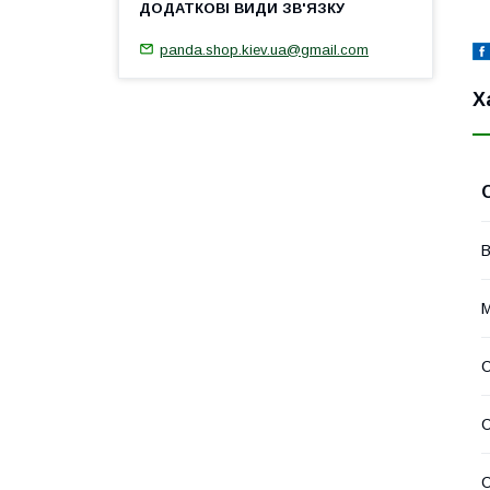
panda.shop.kiev.ua@gmail.com
Х
В
М
С
С