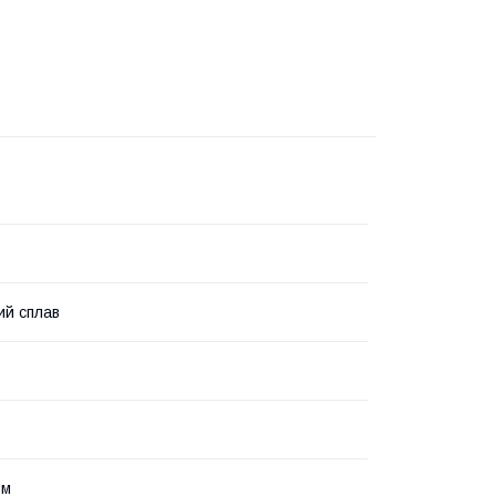
ий сплав
зм