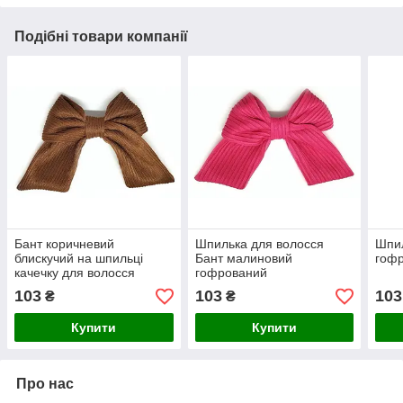
Подібні товари компанії
Бант коричневий
Шпилька для волосся
Шпил
блискучий на шпильці
Бант малиновий
гофр
качечку для волосся
гофрований
103
103
103
₴
₴
Купити
Купити
Про нас