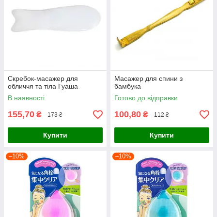
Скребок-масажер для
Масажер для спини з
обличчя та тіла Гуаша
бамбука
В наявності
Готово до відправки
155,70
100,80
₴
₴
173 ₴
112 ₴
Купити
Купити
–10%
–10%