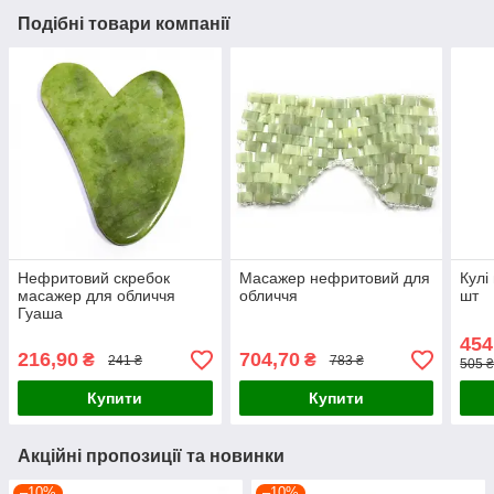
Подібні товари компанії
Нефритовий скребок
Масажер нефритовий для
Кулі
масажер для обличчя
обличчя
шт
Гуаша
454
216,90
704,70
₴
₴
241 ₴
783 ₴
505 
Купити
Купити
Акційні пропозиції та новинки
–10%
–10%