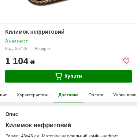
Килимок нефритовий
В наявності
Код: 26736
Роздріб
1 104
₴
Купити
пис
Характеристики
Доставка
Оплата
Умови пове
Опис
Килимок нефритовий
Розмір: 46х46 см. Матеріал натуральний камінь нефрит,