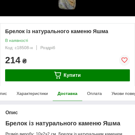
Брелок із натурального каменю Яшма
В наявності
Код: c18508-н
Роздріб
214
₴
Купити
пис
Характеристики
Доставка
Оплата
Умови пове
Опис
Брелок із натурального каменю Яшма
Розмір виробу: 10х2х2 см. Брелок із натуральним каменем