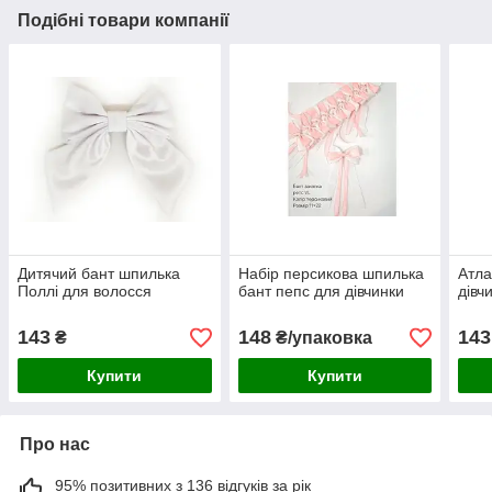
Подібні товари компанії
Дитячий бант шпилька
Набір персикова шпилька
Атла
Поллі для волосся
бант пепс для дівчинки
дівч
143
148
143
₴
₴/упаковка
Купити
Купити
Про нас
95% позитивних з 136 відгуків за рік