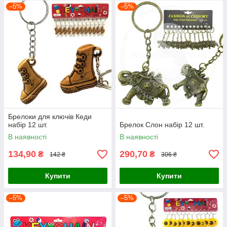
–5%
–5%
Брелоки для ключів Кеди
набір 12 шт.
Брелок Слон набір 12 шт.
В наявності
В наявності
134,90
290,70
₴
₴
142 ₴
306 ₴
Купити
Купити
–5%
–5%