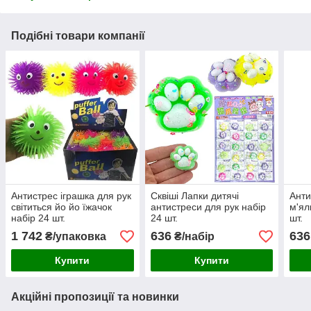
Подібні товари компанії
Антистрес іграшка для рук
Сквіші Лапки дитячі
Анти
світиться йо йо їжачок
антистреси для рук набір
м'ял
набір 24 шт.
24 шт.
шт.
1 742
636
636
₴/упаковка
₴/набір
Купити
Купити
Акційні пропозиції та новинки