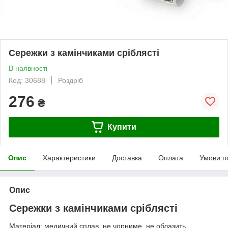
Сережки з камінчиками сріблясті
В наявності
Код: 30688
Роздріб
276
₴
Купити
Опис
Характеристики
Доставка
Оплата
Умови п
Опис
Сережки з камінчиками сріблясті
Матеріал: медичний сплав, не чорниме, не облазить.