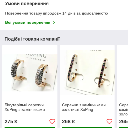
Умови повернення
Повернення товару впродовж 14 днів за домовленістю
Всі умови повернення
Подібні товари компанії
Біжутерільні сережки
Сережки з камінчиками
Сере
XuPing з камінчиками
золотисті XuPing
камі
золо
275
268
265
₴
₴