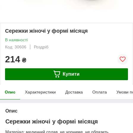
Сережки жіночі у формі місяця
В наявності
Код: 30606
Роздріб
214
₴
Купити
Опис
Характеристики
Доставка
Оплата
Умови п
Опис
Сережки жіночі у формі місяця
Матеріал: медичний сплав, не чорниме, не облазить.