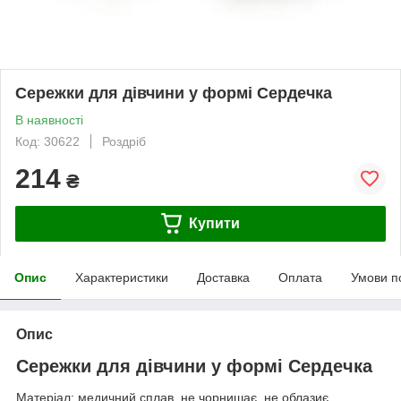
Сережки для дівчини у формі Сердечка
В наявності
Код: 30622
Роздріб
214
₴
Купити
Опис
Характеристики
Доставка
Оплата
Умови п
Опис
Сережки для дівчини у формі Сердечка
Матеріал: медичний сплав, не чорнишає, не облазиє.