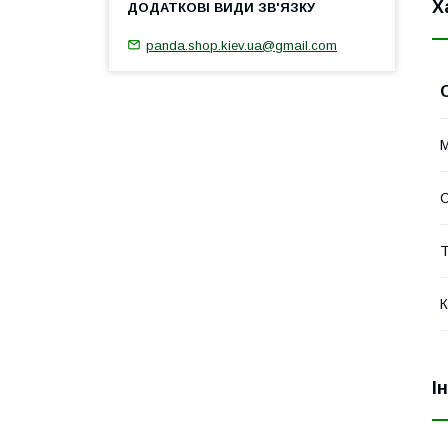
Х
panda.shop.kiev.ua@gmail.com
М
Т
К
І