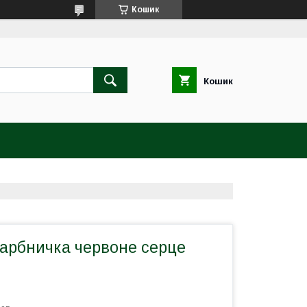
Кошик
Кошик
карбничка червоне серце