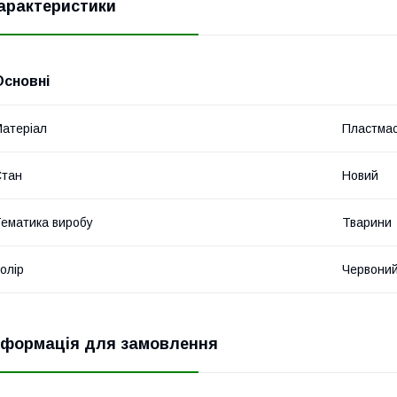
арактеристики
Основні
атеріал
Пластма
Стан
Новий
ематика виробу
Тварини
олір
Червони
нформація для замовлення