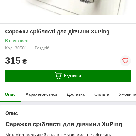
Сережки сріблясті для дівчини XuPing
В наявності
Код: 30501
Роздріб
315
₴
Купити
Опис
Характеристики
Доставка
Оплата
Умови п
Опис
Сережки сріблясті для дівчини XuPing
Матеріал: медичний сплав, не чорниме, не облазить.