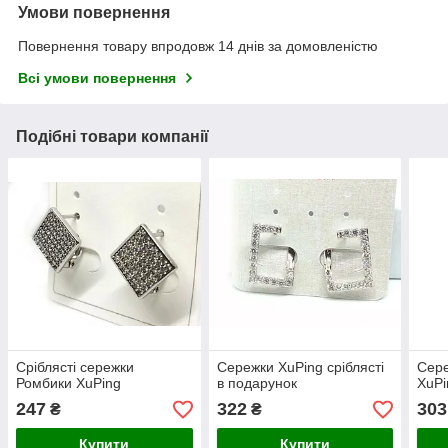
Умови повернення
Повернення товару впродовж 14 днів за домовленістю
Всі умови повернення
Подібні товари компанії
Сріблясті сережки
Сережки XuPing сріблясті
Сере
Ромбики XuPing
в подарунок
XuPi
247
322
303
₴
₴
Купити
Купити