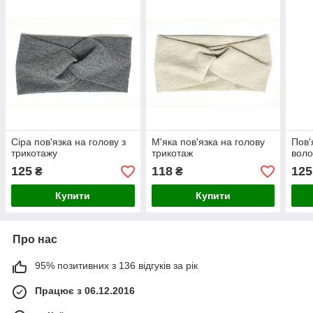
Сіра пов'язка на голову з
М'яка пов'язка на голову
Пов'
трикотажу
трикотаж
воло
125
118
125
₴
₴
Купити
Купити
Про нас
95% позитивних з 136 відгуків за рік
Працює з 06.12.2016