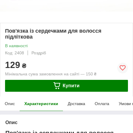
Пов'язка із сердечками для волосся
підліткова
В наявності
Код: 2408
Роздріб
129
₴
Мінімальна сума замовлення на сайті — 150 ₴
Купити
Опис
Характеристики
Доставка
Оплата
Умови 
Опис
Пов'язка із сердечками для волосся