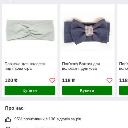
Пов'язка для волосся
Пов'язка Бантик для
Пов'
підліткова сіра
волосся підліткова
воло
120
118
118
₴
₴
Купити
Купити
Про нас
95% позитивних з 136 відгуків за рік