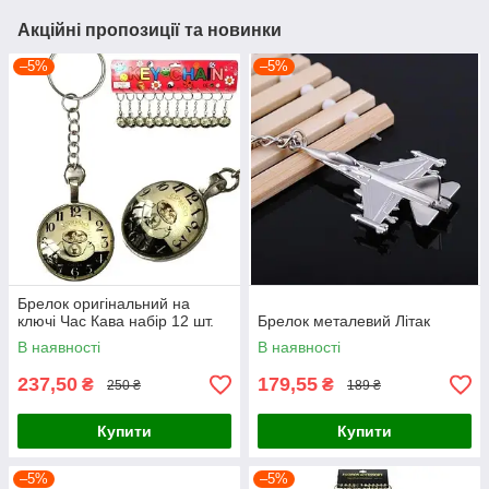
Акційні пропозиції та новинки
–5%
–5%
Брелок оригінальний на
ключі Час Кава набір 12 шт.
Брелок металевий Літак
В наявності
В наявності
237,50
179,55
₴
₴
250 ₴
189 ₴
Купити
Купити
–5%
–5%