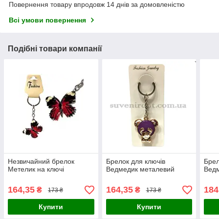
Повернення товару впродовж 14 днів за домовленістю
Всі умови повернення
Подібні товари компанії
Незвичайний брелок
Брелок для ключів
Брел
Метелик на ключі
Ведмедик металевий
Ведм
164,35
164,35
184
₴
₴
173 ₴
173 ₴
Купити
Купити