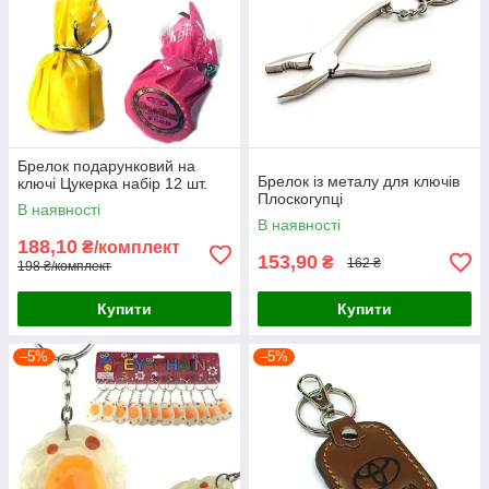
Брелок подарунковий на
Брелок із металу для ключів
ключі Цукерка набір 12 шт.
Плоскогупці
В наявності
В наявності
188,10
₴/комплект
153,90
₴
162 ₴
198 ₴/комплект
Купити
Купити
–5%
–5%