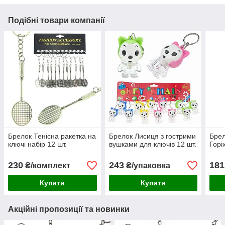
Подібні товари компанії
Брелок Тенісна ракетка на
Брелок Лисиця з гострими
Брел
ключі набір 12 шт.
вушками для ключів 12 шт.
Горі
230
243
181
₴/комплект
₴/упаковка
Купити
Купити
Акційні пропозиції та новинки