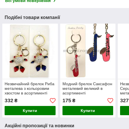
Всі умови повернення
Подібні товари компанії
Незвичайний брелок Риба
Модний брелок Саксафон
Незв
металева з кольоровим
металевий великий в
Серц
хвостом в асортименті
асортименті
мета
асор
332
175
327
₴
₴
Купити
Купити
Акційні пропозиції та новинки