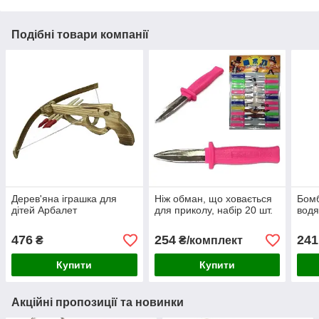
Подібні товари компанії
Дерев'яна іграшка для
Ніж обман, що ховається
Бомб
дітей Арбалет
для приколу, набір 20 шт.
водя
476
254
241
₴
₴/комплект
Купити
Купити
Акційні пропозиції та новинки