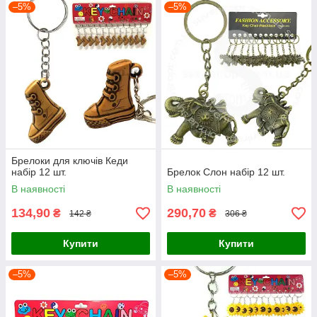
–5%
–5%
Брелоки для ключів Кеди
набір 12 шт.
Брелок Слон набір 12 шт.
В наявності
В наявності
134,90
290,70
₴
₴
142 ₴
306 ₴
Купити
Купити
–5%
–5%