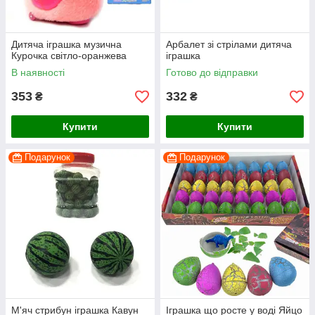
Дитяча іграшка музична
Арбалет зі стрілами дитяча
Курочка світло-оранжева
іграшка
В наявності
Готово до відправки
353
332
₴
₴
Купити
Купити
Подарунок
Подарунок
М'яч стрибун іграшка Кавун
Іграшка що росте у воді Яйцо