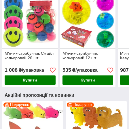
М'ячик-стрибунчик Смайл
М'ячик-стрибунчик
М'яч
кольоровий 26 шт.
кольоровий 12 шт.
Каву
1 008
535
987
₴/упаковка
₴/упаковка
Купити
Купити
Акційні пропозиції та новинки
Подарунок
Подарунок