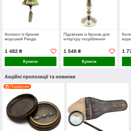
Колокол із бронзи
Підсвічник із бронзи для
Коло
морський Ринда
інтер'єру посріблення
кора
1 482
1 548
1 7
₴
₴
Купити
Купити
Акційні пропозиції та новинки
Подарунок