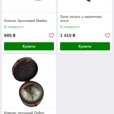
Лупа латунь у шкіряному
Компас бронзовий Btatles
чохлі
В наявності
В наявності
685
1 410
₴
₴
Купити
Купити
Компас латунний Dollon