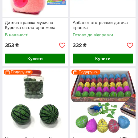
Дитяча іграшка музична
Арбалет зі стрілами дитяча
Курочка світло-оранжева
іграшка
В наявності
Готово до відправки
353
332
₴
₴
Купити
Купити
Подарунок
Подарунок