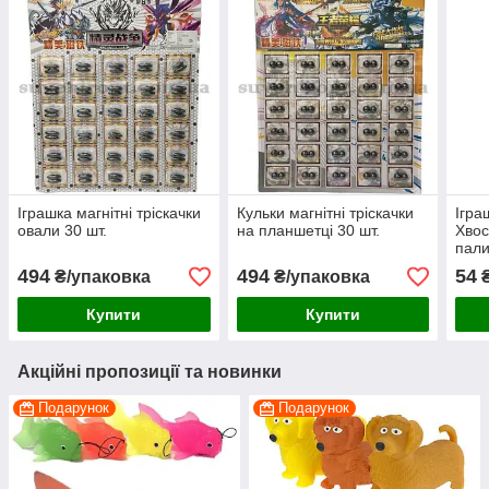
Іграшка магнітні тріскачки
Кульки магнітні тріскачки
Ігра
овали 30 шт.
на планшетці 30 шт.
Хвос
пали
494
494
54
₴/упаковка
₴/упаковка
Купити
Купити
Акційні пропозиції та новинки
Подарунок
Подарунок