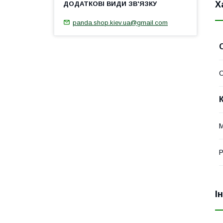
Х
panda.shop.kiev.ua@gmail.com
М
Р
І