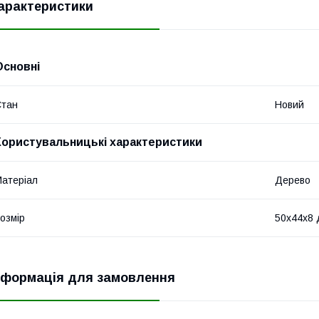
арактеристики
Основні
Стан
Новий
Користувальницькі характеристики
атеріал
Дерево
озмір
50х44х8 
нформація для замовлення