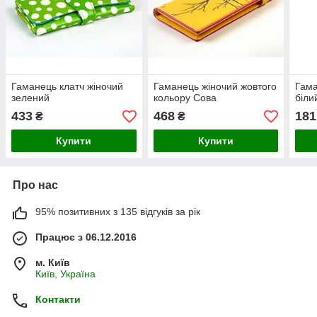
Гаманець клатч жіночий
Гаманець жіночий жовтого
Гама
зелений
кольору Сова
біли
433
468
181
₴
₴
Купити
Купити
Про нас
95% позитивних з 135 відгуків за рік
Працює з 06.12.2016
м. Київ
Київ, Україна
Контакти