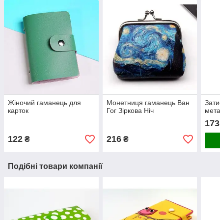
Жіночий гаманець для
Монетниця гаманець Ван
Зати
карток
Гог Зіркова Ніч
мета
173
122
216
₴
₴
Подібні товари компанії