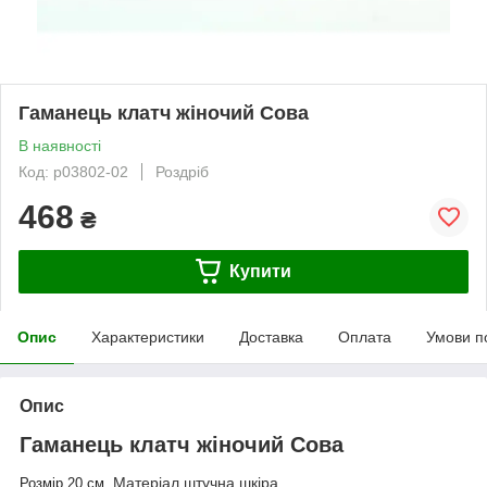
Гаманець клатч жіночий Сова
В наявності
Код: p03802-02
Роздріб
468
₴
Купити
Опис
Характеристики
Доставка
Оплата
Умови п
Опис
Гаманець клатч жіночий Сова
Матеріал штучна шкіра.
Розмір 20 см.