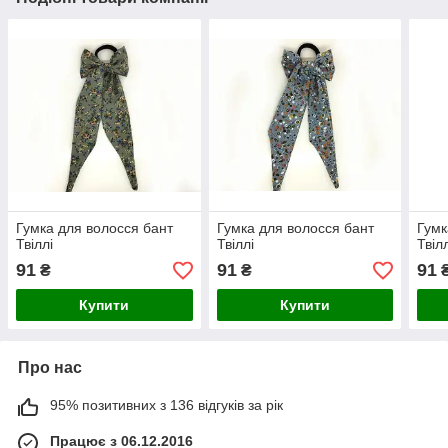
Гумка для волосся бант
Гумка для волосся бант
Гумк
Твіллі
Твіллі
Твіл
91
91
91
₴
₴
Купити
Купити
Про нас
95% позитивних з 136 відгуків за рік
Працює з 06.12.2016