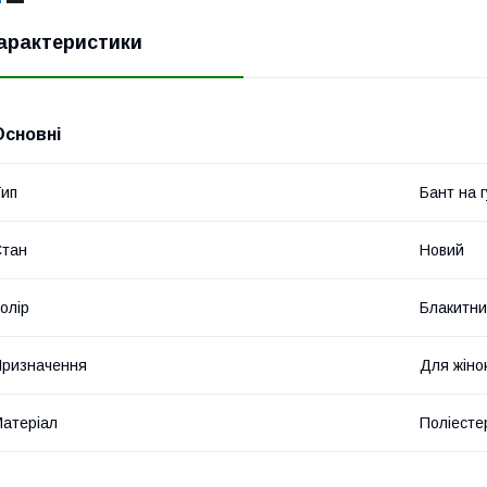
арактеристики
Основні
ип
Бант на г
Стан
Новий
олір
Блакитн
ризначення
Для жіно
атеріал
Поліесте