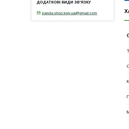
Х
panda.shop.kiev.ua@gmail.com
Т
К
П
М