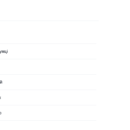
умці
ий
к
р