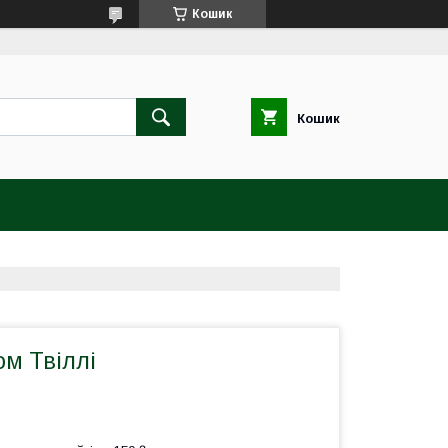
Кошик
Кошик
ом Твіллі