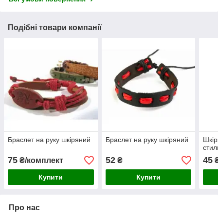
Подібні товари компанії
Браслет на руку шкіряний
Браслет на руку шкіряний
Шкір
стил
75
52
45
₴/комплект
₴
₴
Купити
Купити
Про нас