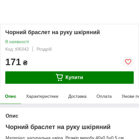
Чорний браслет на руку шкіряний
В наявності
Код: t06342
Роздріб
171
₴
Купити
Опис
Характеристики
Доставка
Оплата
Умови п
Опис
Чорний браслет на руку шкіряний
Матеріал: натуральна шкіра. Розмір виробу 40х0,5х0,5 см.