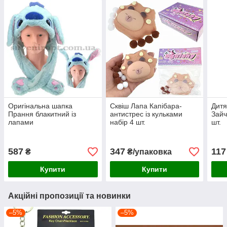
Оригінальна шапка
Сквіш Лапа Капібара-
Дитя
Прання блакитний із
антистрес із кульками
Зайч
лапами
набір 4 шт.
шт.
587
347
117
₴
₴/упаковка
Купити
Купити
Акційні пропозиції та новинки
–5%
–5%