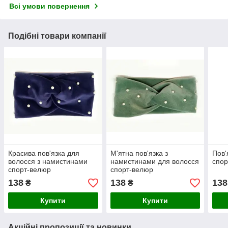
Всі умови повернення
Подібні товари компанії
Красива пов'язка для
М'ятна пов'язка з
Пов'
волосся з намистинами
намистинами для волосся
спор
спорт-велюр
спорт-велюр
138
138
138
₴
₴
Купити
Купити
Акційні пропозиції та новинки