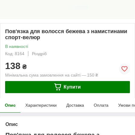
Пов'язка для волосся бежева з намистинами
спорт-велюр
В наявності
Код: 8164
Роздріб
138
₴
Мінімальна сума замовлення на сайті — 150 ₴
Купити
Опис
Характеристики
Доставка
Оплата
Умови п
Опис
Пов'язка для волосся бежева з