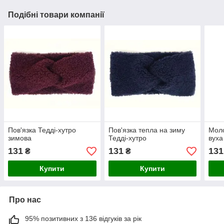
Подібні товари компанії
Пов'язка Тедді-хутро
Пов'язка тепла на зиму
Моло
зимова
Тедді-хутро
вуха
131
131
131
₴
₴
Купити
Купити
Про нас
95% позитивних з 136 відгуків за рік