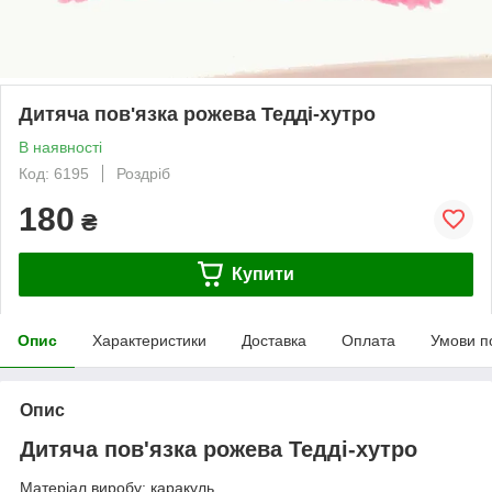
Дитяча пов'язка рожева Тедді-хутро
В наявності
Код: 6195
Роздріб
180
₴
Купити
Опис
Характеристики
Доставка
Оплата
Умови п
Опис
Дитяча пов'язка рожева Тедді-хутро
Матеріал виробу: каракуль.