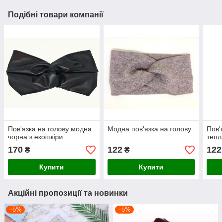
Подібні товари компанії
Пов'язка на голову модна
Модна пов'язка на голову
Пов'
чорна з екошкіри
тепл
170
122
122
₴
₴
Купити
Купити
Акційні пропозиції та новинки
–5%
–5%