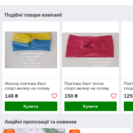
Подібні товари компанії
Жіноча пов'язка бант
Пов'язка бант тепла
Пов'
спорт-велюр на голову
спорт-велюр на голову
спор
148
150
125
₴
₴
Купити
Купити
Акційні пропозиції та новинки
–5%
–5%