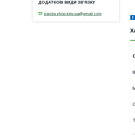
panda.shop.kiev.ua@gmail.com
Х
В
М
С
Т