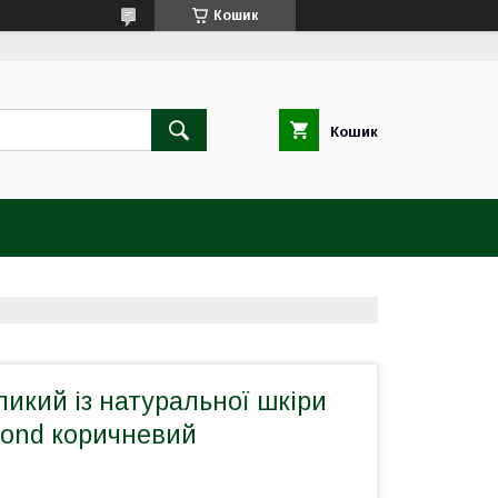
Кошик
Кошик
икий із натуральної шкіри
Bond коричневий