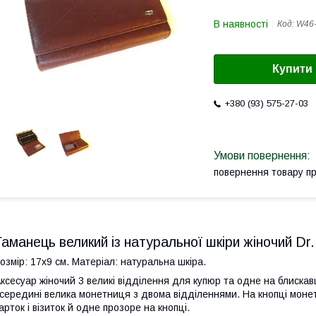
В наявності
Код:
W46
Купити
+380 (93) 575-27-03
повернення товару п
Гаманець великий із натуральної шкіри жіночий Dr
озмір: 17х9 см. Матеріал: натуральна шкіра.
ксесуар жіночий 3 великі відділення для купюр та одне на блискавці
середині велика монетниця з двома відділеннями. На кнопці монет
арток і візиток й одне прозоре на кнопці.