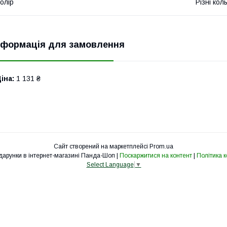
олір
Різні кол
нформація для замовлення
іна:
1 131 ₴
Сайт створений на маркетплейсі
Prom.ua
Оригинальні подарунки в інтернет-магазині Панда-Шоп |
Поскаржитися на контент
|
Політика 
Select Language
▼