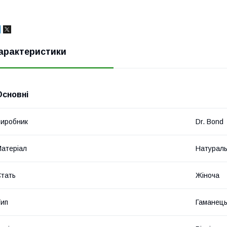
арактеристики
Основні
иробник
Dr. Bond
атеріал
Натураль
тать
Жіноча
ип
Гаманець