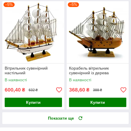
–5%
–5%
Вітрильник сувенірний
Корабель вітрильник
настільний
сувенірний із дерева
В наявності
В наявності
600,40
368,60
₴
₴
632 ₴
388 ₴
Купити
Купити
Показати ще