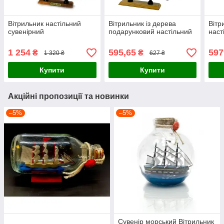
Вітрильник настільний
Вітрильник із дерева
Вітр
сувенірний
подарунковий настільний
наст
1 254
595,65
597
₴
₴
1 320 ₴
627 ₴
Купити
Купити
Акційні пропозиції та новинки
–5%
–5%
Сувенір морський Вітрильник