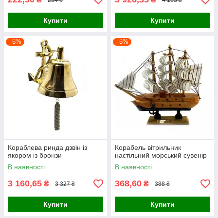
Купити
Купити
–5%
–5%
Кораблева ринда дзвін із
Корабель вітрильник
якором із бронзи
настільний морський сувенір
В наявності
В наявності
3 160,65
368,60
₴
₴
3 327 ₴
388 ₴
Купити
Купити