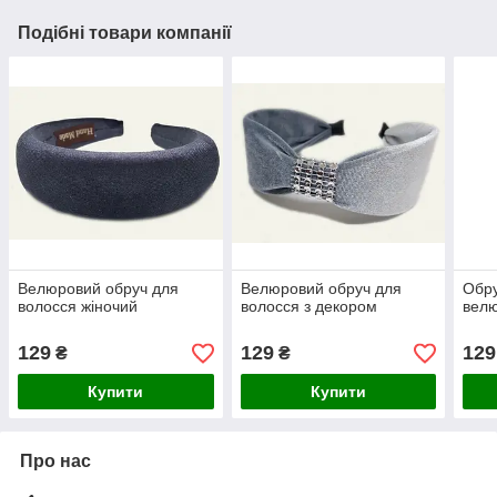
Подібні товари компанії
Велюровий обруч для
Велюровий обруч для
Обру
волосся жіночий
волосся з декором
велю
129
129
129
₴
₴
Купити
Купити
Про нас