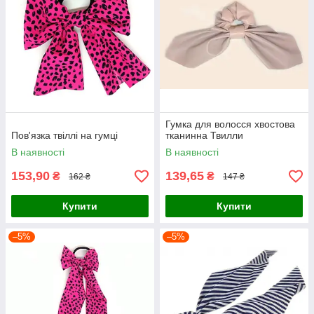
Гумка для волосся хвостова
Пов'язка твіллі на гумці
тканинна Твилли
В наявності
В наявності
153,90
139,65
₴
₴
162 ₴
147 ₴
Купити
Купити
–5%
–5%