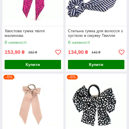
Хвостова гумка твіллі
Стильна гумка для волосся з
малинова
хусткою в смужку Твилли
В наявності
В наявності
153,90
134,90
₴
₴
162 ₴
142 ₴
Купити
Купити
–5%
–5%