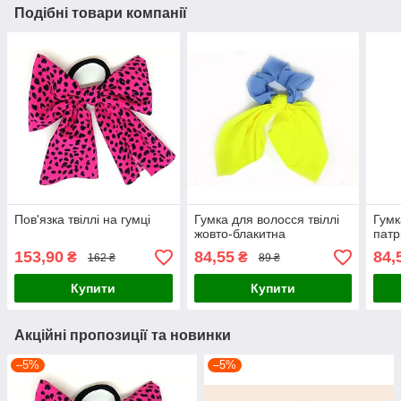
Подібні товари компанії
Пов'язка твіллі на гумці
Гумка для волосся твіллі
Гумк
жовто-блакитна
патр
153,90
84,55
84,
₴
₴
162 ₴
89 ₴
Купити
Купити
Акційні пропозиції та новинки
–5%
–5%