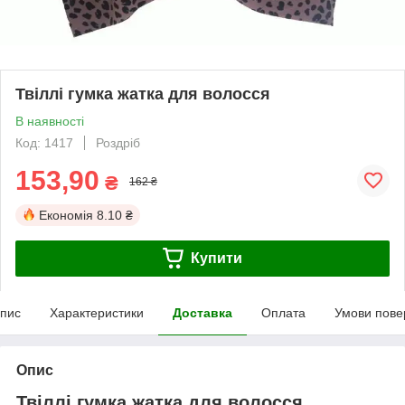
Твіллі гумка жатка для волосся
В наявності
Код: 1417
Роздріб
153,90
₴
162 ₴
Економія
8.10 ₴
Купити
пис
Характеристики
Доставка
Оплата
Умови пове
Опис
Твіллі гумка жатка для волосся