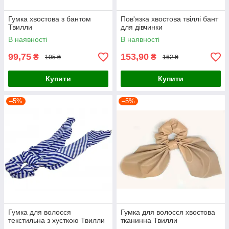
Гумка хвостова з бантом
Пов'язка хвостова твіллі бант
Твилли
для дівчинки
В наявності
В наявності
99,75
153,90
₴
₴
105 ₴
162 ₴
Купити
Купити
–5%
–5%
Гумка для волосся
Гумка для волосся хвостова
текстильна з хусткою Твилли
тканинна Твилли