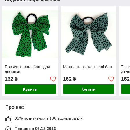
Пов'язка твіллі бант для
Модна пов'язка твіллі бант
Твіл
дівчинки
дівч
162
162
162
₴
₴
Купити
Купити
Про нас
95% позитивних з 136 відгуків за рік
Працює з 06.12.2016