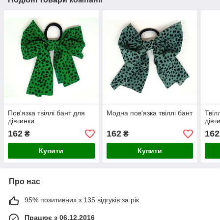
Пов'язка твіллі бант для
Модна пов'язка твіллі бант
Твіл
дівчинки
дівч
162
162
162
₴
₴
Купити
Купити
Про нас
95% позитивних з 135 відгуків за рік
Працює з 06.12.2016