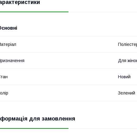
арактеристики
Основні
атеріал
Поліесте
ризначення
Для жіно
Стан
Новий
олір
Зелений
нформація для замовлення