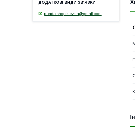
Х
panda.shop.kiev.ua@gmail.com
М
П
К
І