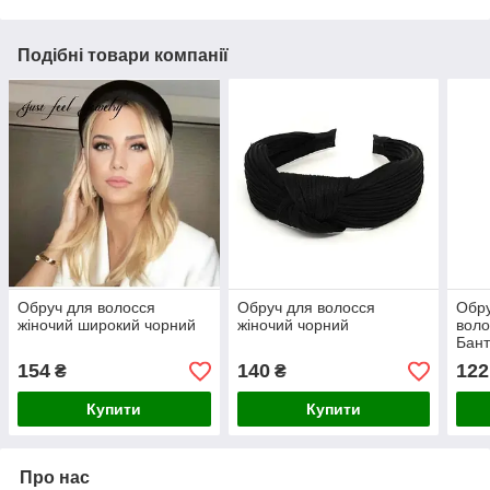
Подібні товари компанії
Обруч для волосся
Обруч для волосся
Обру
жіночий широкий чорний
жіночий чорний
воло
Бан
154
140
122
₴
₴
Купити
Купити
Про нас