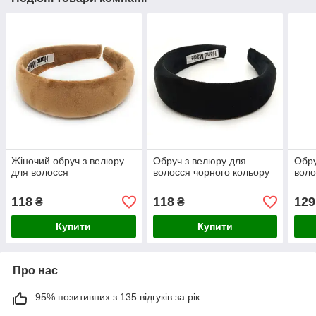
Жіночий обруч з велюру
Обруч з велюру для
Обру
для волосся
волосся чорного кольору
воло
118
118
129
₴
₴
Купити
Купити
Про нас
95% позитивних з 135 відгуків за рік