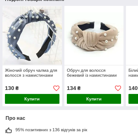
Жіночий обруч чалма для
Обруч для волосся
Біли
волосся з намистинами
бежевий із намистинами
нам
130
134
140
₴
₴
Купити
Купити
Про нас
95% позитивних з 136 відгуків за рік