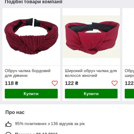
Подібні товари компанії
Обруч чалма бордовий
Широкий обруч чалма для
Обру
для дівчини
волосся жіночий
шир
118
122
122
₴
₴
Купити
Купити
Про нас
95% позитивних з 136 відгуків за рік