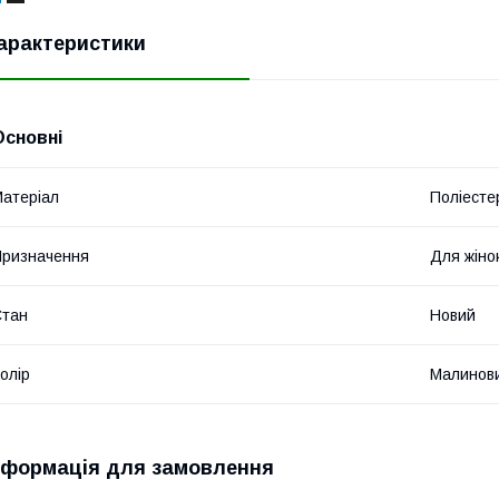
арактеристики
Основні
атеріал
Поліесте
ризначення
Для жіно
Стан
Новий
олір
Малинов
нформація для замовлення