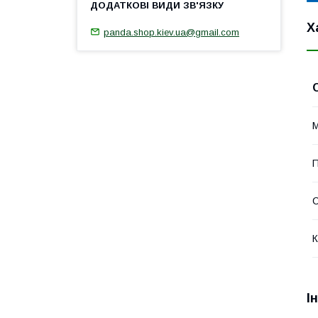
Х
panda.shop.kiev.ua@gmail.com
М
П
К
І