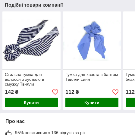
Подібні товари компанії
Стильна гумка для
Гумка для хвоста з бантом
Гумк
волосся з хусткою в
Твилли синя
блак
смужку Твилли
142
112
112
₴
₴
Купити
Купити
Про нас
95% позитивних з 136 відгуків за рік