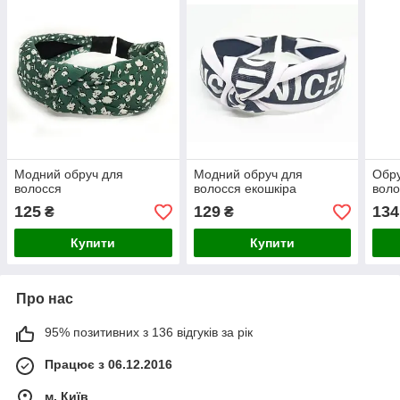
Модний обруч для
Модний обруч для
Обру
волосся
волосся екошкіра
воло
125
129
134
₴
₴
Купити
Купити
Про нас
95% позитивних з 136 відгуків за рік
Працює з 06.12.2016
м. Київ