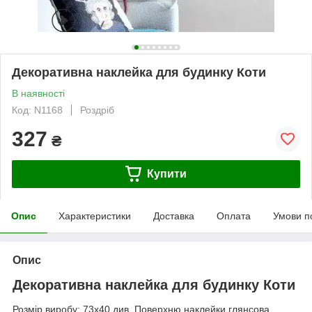
Декоративна наклейка для будинку Коти
В наявності
Код: N1168
Роздріб
327
₴
Купити
Опис
Характеристики
Доставка
Оплата
Умови п
Опис
Декоративна наклейка для будинку Коти
Розмір виробу: 73х40 див. Поверхню наклейки глянсова.