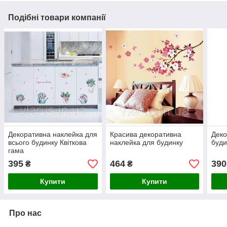
Подібні товари компанії
Декоративна наклейка для
Красива декоративна
Деко
всього будинку Квіткова
наклейка для будинку
буди
гама
395
464
390
₴
₴
Купити
Купити
Про нас