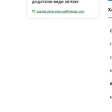
Х
panda.shop.kiev.ua@gmail.com
П
К
М