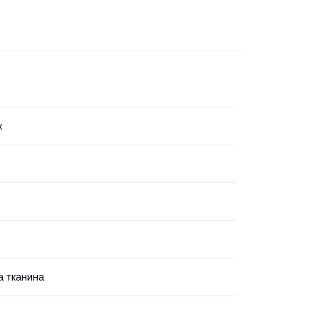
к
 тканина