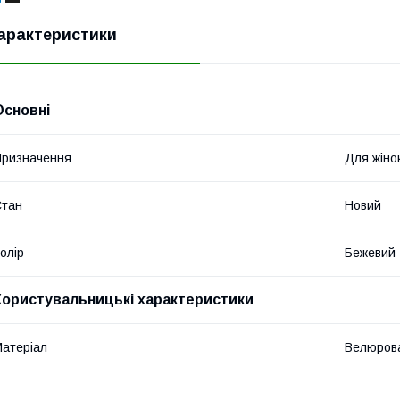
арактеристики
Основні
ризначення
Для жіно
Стан
Новий
олір
Бежевий
Користувальницькі характеристики
атеріал
Велюрова