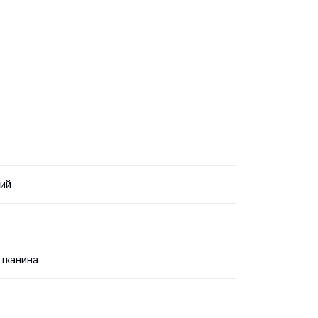
вий
тканина