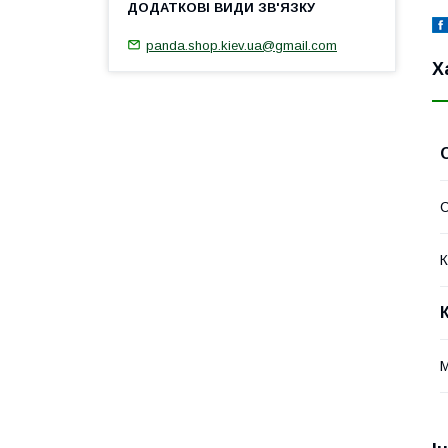
panda.shop.kiev.ua@gmail.com
Х
К
М