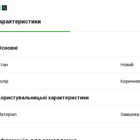
арактеристики
Основні
Стан
Новий
олір
Коричне
Користувальницькі характеристики
атеріал
Замшева 