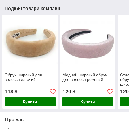
Подібні товари компанії
Обруч широкий для
Модний широкий обруч
Стил
волосся жіночий
для волосся рожевий
обру
шир
118
120
120
₴
₴
Купити
Купити
Про нас